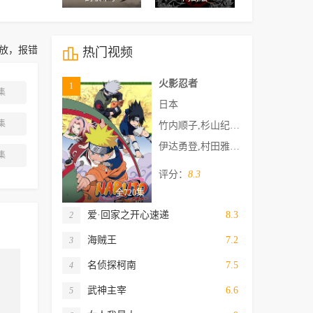
放，报错

热门视频
火影忍者
1
集
日本
集
竹内顺子,杉山纪彰,中村千绘,井上和彦,关俊彦,松本和香子,大塚芳忠,胜生真沙子,柴田秀胜,森久保祥太郎,伊藤健太郎,柚木凉香,小杉十郎太,增川洋一,远近孝一,田村由香里,江原正士,水树奈奈,鸟海浩辅,川田绅司,落合露美,大谷育江,重松朋,下屋则子,飞田展男,石冢运升,浅野真由美,石田彰,加濑康之,朴璐美,中田让治,保志总一朗,神奈延年,三木真一郎,中村大树,家中宏,福田信昭,楠大典,本田贵子,平田广明,津田健次郎,坪井智浩,河野智之,根本圭子,铃木琢磨,小林由美子,津田英三,伊藤和晃,浅井清己,佐佐木望
伊达勇登,村田雅彦,都留稔幸,若林厚史,小坂春女,川口敬一郎,松本佳久,佐藤真二,影山楙伦,御厨恭辅,横田和善,新留俊哉,久城理音,浦田保则,浅见松雄,宫原秀二,饭村正之,西村大树,小高义规,冈崎幸男,木下勇喜,菅井嘉浩,浊川敦,福田皖,木村宽,榎本守,佐土原武之,熨斗谷充孝,清水明
集
评分：
8.3
全720集
爱·回家之开心速递
8.3
2
海贼王
7.2
3
名侦探柯南
7.5
4
武神主宰
6.6
5