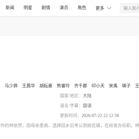
新闻
明星
剧情
演员
角色

更多
月
马少骅
王茜华
胡耘豪
熊睿玲
齐千郡
印小天
宋禹
瑛子
珂
国家/地区：
大陆
语言/字幕：
国语
更新时间：
2026-07-22 22:12:58
工作的林依然，因母亲患病，选择回乡后考公到桃花镇，在经发办任职。