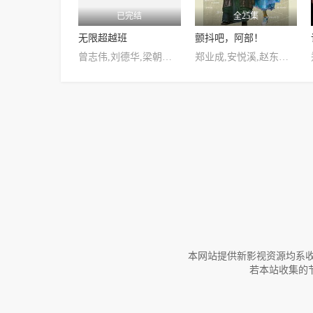
已完结
全25集
无限超越班
颤抖吧，阿部！
曾志伟,刘德华,梁朝伟,刘嘉玲,惠英红,刘青云,古天乐,薛凯琪,刘耀文,周柯宇,郭晓婷,沈月,周洁琼,李一桐,荣梓杉,郭俊辰,范世錡,郑业成,何与,韩雪,张含韵,赵樱子,许魏洲
郑业成,安悦溪,赵东泽,王燕阳,吴昊,徐好,陈晨,卢峰,毛方圆,徐沐婵,杨韬歌,高郡海,王岗,田淼,陈依莎,朱子岩,徐海乔
本网站提供新影视资源均系收
若本站收集的