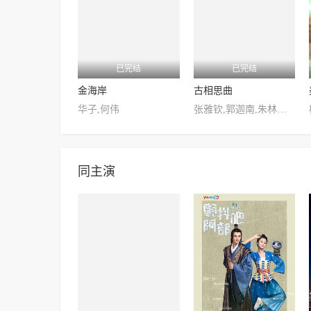
已完结
已完结
金海岸
古相思曲
华子,何伟
张雅钦,郭迦南,朱林雨,全伊伦,庄翰,黄靖洲,淳于珊珊
同主演