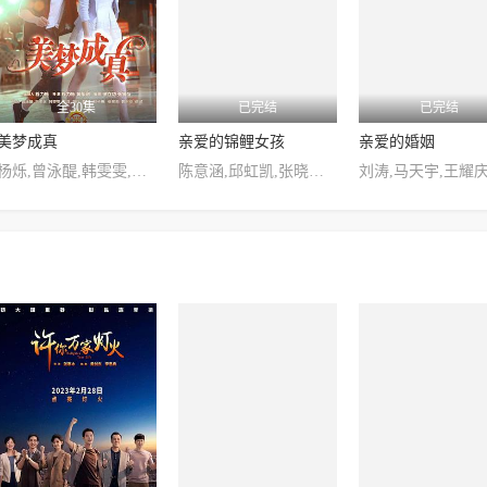
全30集
已完结
已完结
美梦成真
亲爱的锦鲤女孩
亲爱的婚姻
杨烁,曾泳醍,韩雯雯,夏凡,张晓龙,朱孝天,杜淳,胡兵,赵子惠,魏积安,周笑莉,谢园,荣蓉
陈意涵,邱虹凯,张晓钰,王一然,刘柠熹,谭嘉泰,吕炫乐,吴一逊,郭奕辰