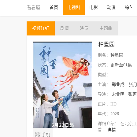
看看屋
首页
电视剧
电影
动漫
综艺
视频
详细
剧情
演员
主题曲
种墨园
别名：
种墨园
状态：
更新至01集
类型：
主演：
郑业成
张
导演：
宋业明 张
正片：HD
年代：
2026
详细介绍：
在北京
看…
详情

手机