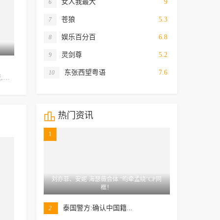
女人我最大
9
6
苍狼
5.3
7
娱乐百分百
6.8
8
第20集完结
全25集
全
灵剑尊
5.2
9
毁灭
赶走你的忧郁
现场铁证
东张西望粤语
7.6
10
刘涛,马天宇,王耀庆,马羚,吕佳容,李茂,郑罗茜,崔志刚
马跃,张琪,李宏伟,陈澍
张国立,吴越,杨若兮,庄庆宁,汪裴,崔可法,常蓝天,吕凉,严敏裘,尤浩然

热门资讯
1
刘亦菲、安妮·海瑟薇合体 “昀牵孟绕”CP同
框！
泰国警方:确认中国籍...
2