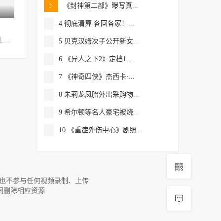
《封神第二部》曝写真...
3
已完结
已完结
全
4 彻底清算 各回各家！...
画江湖之不良人2剧版
镜·双城电视剧
别云间
吴倩,郑业成,张雨剑,董琦,袁文康,刘天佐,印小天,李浩修
郑业成,蔡文静,李纯,栾蕾英,范世錡,季晨,马薇,张静初,王龙正,陈若轩,雯昭,王滋润,刘峰超,杨帆,杨韬歌,王沛禄,蒋诗萌,韩鹿,戴菲,侍宣如
李易峰,陈钰琪,郑业成,杨志雯,刘海宽,叶盛佳,刘畅,谭凯,王媛可,汤梦佳
5 贝克汉姆次子公开新女...
6 《异人之下2》定档1...
7 《神奇四侠》杰西卡·...
8 朱莉龙凤胎外出采购物...
9 希尔顿等名人豪宅被烧...
10 《重症外伤中心》剧照...

，也不参与任何视频录制、上传
间删除相应资源
