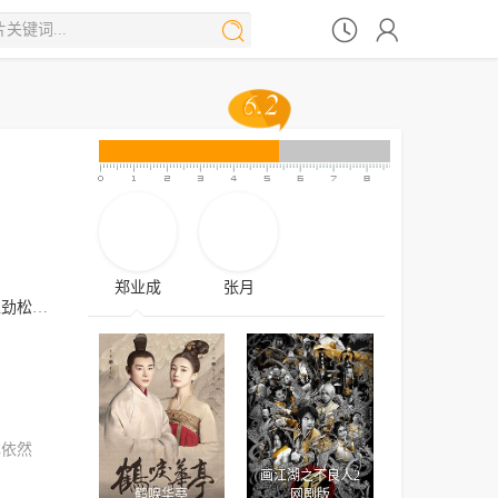



6.2
6.2
郑业成
张月
王劲松
丁勇岱
吴其江
吴京安
林依然
画江湖之不良人2
鹤唳华亭
网剧版