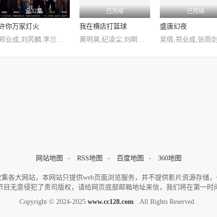
全32集
已完结
已完结
许你万家灯火
我在横店打篮球
盛唐幻夜
郑业成,刘芮麟,李兰迪,郭晓东,海一天,杨童舒,安冬,宋奕星,邢岷山
黄明昊,纪凌尘,刘畊宏,言承旭,俞灏明,郑业成
网站地图
-
RSS地图
-
百度地图
-
360地图
集各大网站，本网站只提供web页面浏览服务，并不提供影片资源存储
节目无意侵犯了贵司版权，请给网页底部邮箱地址来信，我们将在第一时
Copyright © 2024-2025
www.cc128.com
.All Rights Reserved .