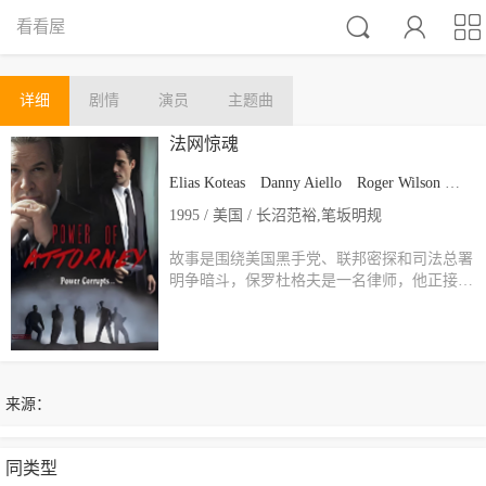



看看屋
详细
剧情
演员
主题曲
法网惊魂
Elias Koteas
Danny Aiello
Roger Wilson
Rae
1995 / 美国 / 长沼范裕,笔坂明规
故事是围绕美国黑手党、联邦密探和司法总署
明争暗斗，保罗杜格夫是一名律师，他正接…
来源：
同类型